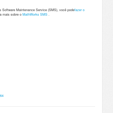
ks Software Maintenance Service (SMS), você pode
fazer o
ba mais sobre o
MathWorks SMS
.
964