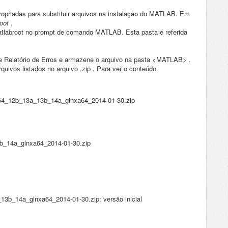
priadas para substituir arquivos na instalação do MATLAB.
Em
root
.
tlabroot
no prompt de comando MATLAB.
Esta pasta é referida
e Relatório de Erros e armazene o arquivo na
pasta
<MATLAB>
.
quivos listados no
arquivo
.zip
.
Para ver o conteúdo
64_12b_13a_13b_14a_glnxa64_2014-01-30.zip
b_14a_glnxa64_2014-01-30.zip
13b_14a_glnxa64_2014-01-30.zip: versão inicial