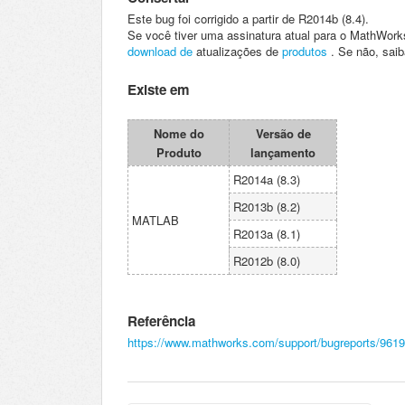
Este bug foi corrigido a partir de R2014b (8.4).
Se você tiver uma assinatura atual para o MathWor
download de
atualizações de
produtos
.
Se não, sai
Existe em
Nome do
Versão de
Produto
lançamento
R2014a (8.3)
R2013b (8.2)
MATLAB
R2013a (8.1)
R2012b (8.0)
R
eferência
https://www.mathworks.com/support/bugreports/961