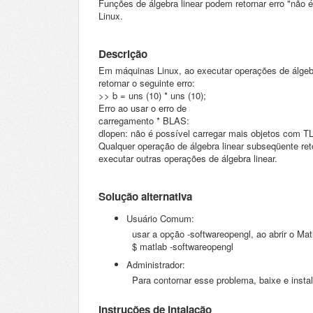
Funções de álgebra linear podem retornar erro "não
Linux.
Descrição
Em máquinas Linux, ao executar operações de álgeb
retornar o seguinte erro:
>> b = uns (10) * uns (10);
Erro ao usar o erro de
carregamento
*
BLAS:
dlopen: não é possível carregar mais objetos com TL
Qualquer operação de álgebra linear subseqüente re
executar outras operações de álgebra linear.
Solução alternativa
Usuário Comum:
usar a opção -softwareopengl, ao abrir o Matlab
$ matlab -softwareopengl
Administrador:
Para
contornar
esse problema, baixe e insta
Instruções de Intalação