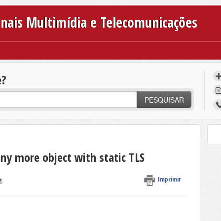
inais Multimídia e Telecomunicações
e?
PESQUISAR
any more object with static TLS
Imprimir
M