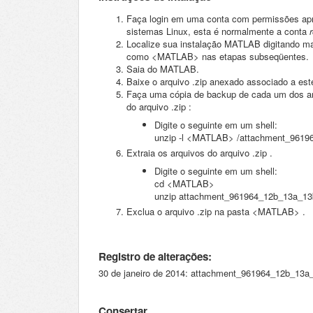
Faça login em uma conta com permissões apro
sistemas Linux, esta é normalmente a
conta
Localize sua instalação MATLAB digitando
ma
como
<MATLAB>
nas etapas subseqüentes.
Saia do MATLAB.
Baixe o
arquivo
.zip
anexado
associado a est
Faça uma cópia de backup de cada um dos ar
do
arquivo
.zip
:
Digite o seguinte em um shell:
unzip -l <MATLAB> /attachment_9619
Extraia os arquivos do
arquivo
.zip
.
Digite o seguinte em um shell:
cd <MATLAB>
unzip attachment_961964_12b_13a_13
Exclua o
arquivo .zip
na
pasta
<MATLAB>
.
R
egistro de alterações:
30 de janeiro de 2014: attachment_961964_12b_13a_
Consertar